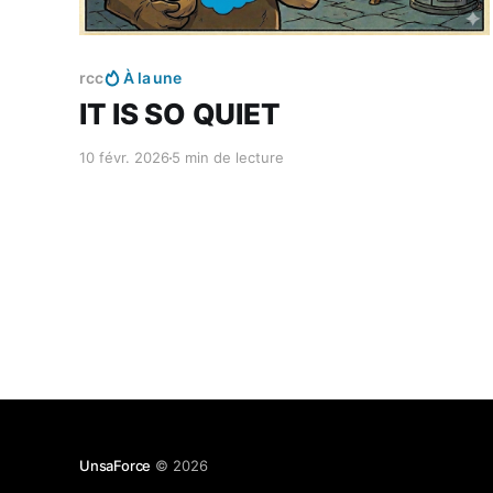
Réservé aux abonnés
rcc
À la une
IT IS SO QUIET
10 févr. 2026
5 min de lecture
UnsaForce
© 2026