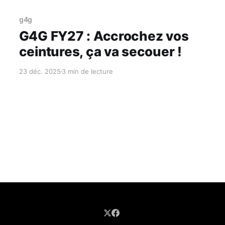
Réservé aux abonnés
g4g
G4G FY27 : Accrochez vos
ceintures, ça va secouer !
23 déc. 2025
3 min de lecture