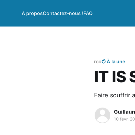
A propos
Contactez-nous !
FAQ
rcc
À la une
IT IS
Faire souffrir
Guillau
10 févr. 2