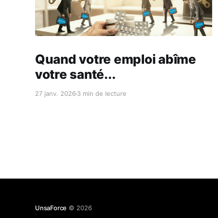
Réservé aux abonnés
Quand votre emploi abîme
votre santé...
27 janv. 2026
3 min de lecture
UnsaForce
© 2026