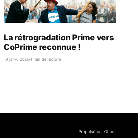
Réservé aux abonnés
La rétrogradation Prime vers
CoPrime reconnue !
19 janv. 2026
4 min de lecture
Propulsé par Ghost