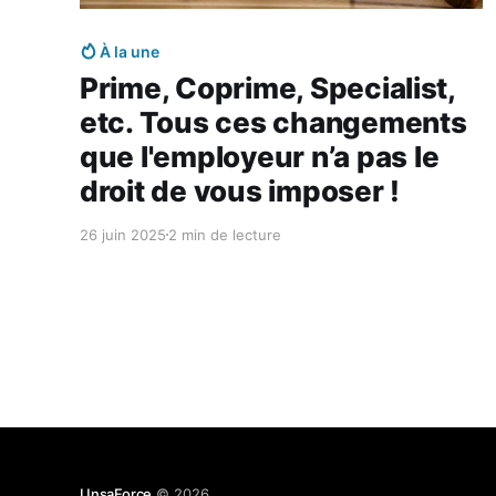
Réservé aux abonnés
À la une
Prime, Coprime, Specialist,
etc. Tous ces changements
que l'employeur n’a pas le
droit de vous imposer !
26 juin 2025
2 min de lecture
UnsaForce
© 2026