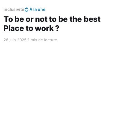
Réservé aux abonnés
inclusivité
À la une
To be or not to be the best
Place to work ?
26 juin 2025
2 min de lecture