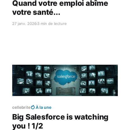
Quand votre emploi abîme
votre santé...
27 janv. 2026
3 min de lecture
Réservé aux abonnés
cellebrite
À la une
Big Salesforce is watching
you ! 1/2