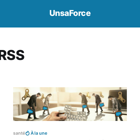
UnsaForce
 RSS
Réservé aux abonnés
santé
À la une