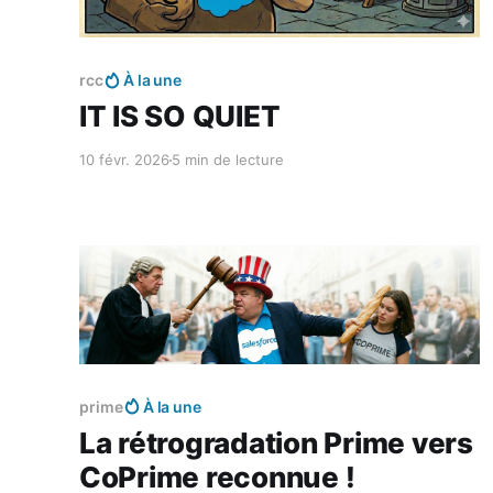
Réservé aux abonnés
rcc
À la une
IT IS SO QUIET
10 févr. 2026
5 min de lecture
Réservé aux abonnés
prime
À la une
La rétrogradation Prime vers
CoPrime reconnue !