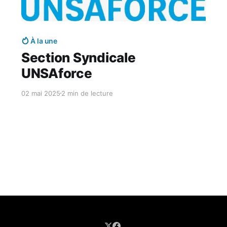
Réservé aux abonnés
À la une
Section Syndicale
UNSAforce
02 mai 2025
2 min de lecture