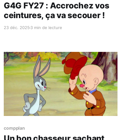
G4G FY27 : Accrochez vos
ceintures, ça va secouer !
23 déc. 2025
3 min de lecture
Réservé aux abonnés
compplan
Un bon chasseur sachant