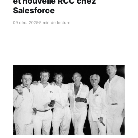
et nouvelle RCC chez
Salesforce
09 déc. 2025
5 min de lecture