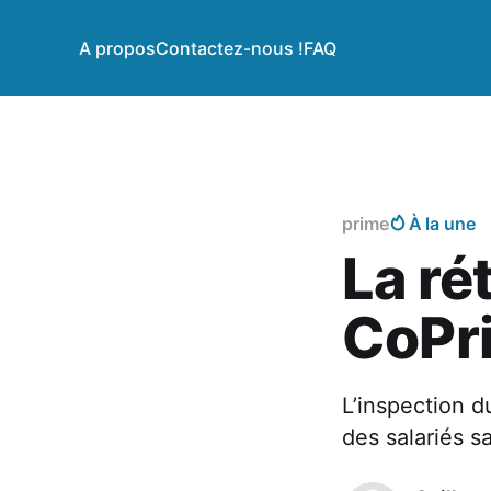
A propos
Contactez-nous !
FAQ
prime
À la une
La ré
CoPr
L’inspection d
des salariés 