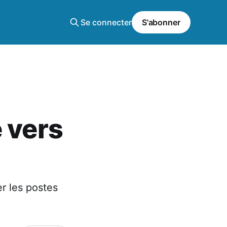
Se connecter
S'abonner
 vers
er les postes