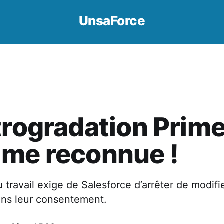
UnsaForce
trogradation Prime
ime reconnue !
u travail exige de Salesforce d’arrêter de modifi
sans leur consentement.